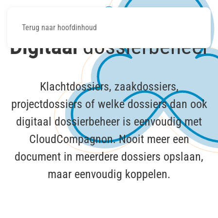
Terug naar hoofdinhoud
Digitaal
dossierbeheer
Klachtdossiers, zaakdossiers,
projectdossiers of welke dossiers dan ook
digitaal dossierbeheer is eenvoudig met
CloudCompagnon. Nooit meer een
document in meerdere dossiers opslaan,
maar eenvoudig koppelen.