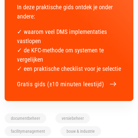
In deze praktische gids ontdek je onder
andere:
✓ waarom veel DMS implementaties
vastlopen
✓ de KFC-methode om systemen te
vergelijken
✓ een praktische checklist voor je selectie
Gratis gids (±10 minuten leestijd)
documentbeheer
versiebeheer
facilitymanagement
bouw & industrie