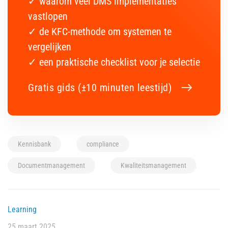
✓ waarom veel DMS implementaties
vastlopen
✓ de KFC-methode om systemen te
vergelijken
✓ een praktische checklist voor je selectie
Gratis gids (±10 minuten leestijd)
Kennisbank
compliance
Documentmanagement
Kwaliteitsmanagement
Learning
25 maart 2025