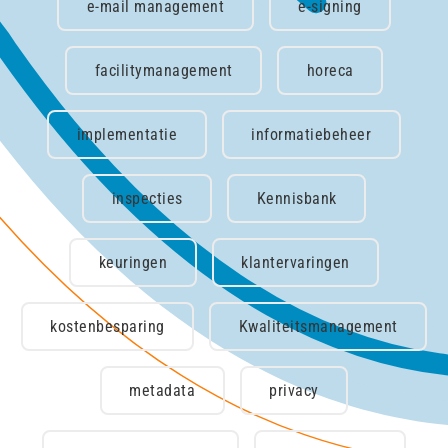
e-mail management
e-signing
facilitymanagement
horeca
implementatie
informatiebeheer
inspecties
Kennisbank
keuringen
klantervaringen
kostenbesparing
Kwaliteitsmanagement
metadata
privacy