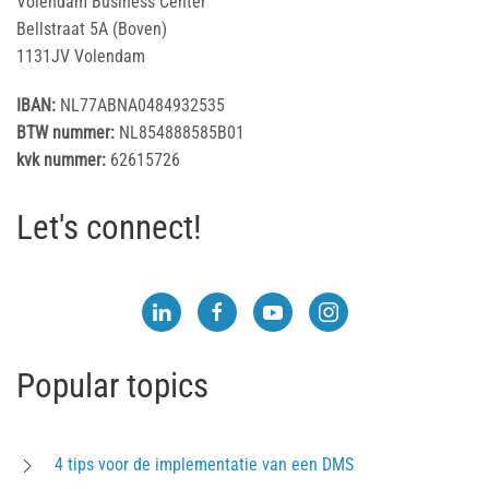
Volendam Business Center
Bellstraat 5A (Boven)
1131JV Volendam
IBAN:
NL77ABNA0484932535
BTW nummer:
NL854888585B01
kvk nummer:
62615726
Let's connect!
Popular topics
4 tips voor de implementatie van een DMS