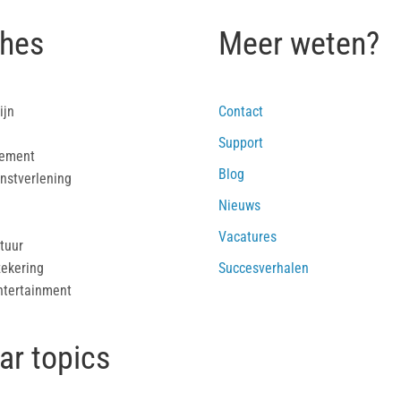
hes
Meer weten?
ijn
Contact
Support
ement
Blog
enstverlening
Nieuws
Vacatures
tuur
zekering
Succesverhalen
ntertainment
ar topics