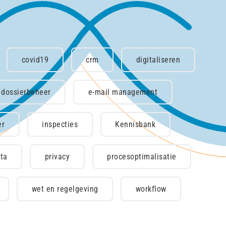
covid19
crm
digitaliseren
dossierbeheer
e-mail management
er
inspecties
Kennisbank
ta
privacy
procesoptimalisatie
wet en regelgeving
workflow