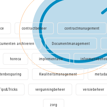
nce
contractbeheer
contractmanagement
cumenten archiveren
Documentmanagement
horeca
implementatie
informatiebehe
tenbesparing
Kwaliteitsmanagement
metada
Tips&Tricks
vergunningbeheer
versiebeheer
zorg